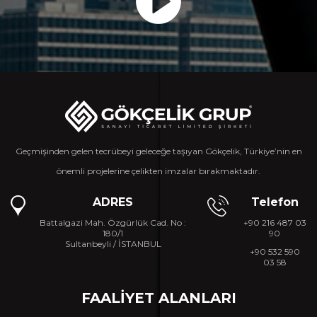
Geçmişinden gelen tecrübeyi geleceğe taşıyan Gökçelik, Türkiye’nin en
önemli projelerine çelikten imzalar bırakmaktadır.
ADRES
Telefon
Battalgazi Mah. Özgürlük Cad. No :
+90 216 487 03
180/1
90
Sultanbeyli / İSTANBUL
+90 532 590
03 58
FAALIYET ALANLARI