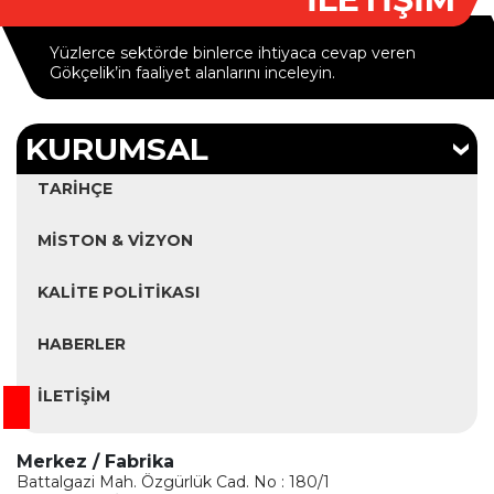
Yüzlerce sektörde binlerce ihtiyaca cevap veren
Gökçelik’in faaliyet alanlarını inceleyin.
KURUMSAL
TARIHÇE
MISTON & VIZYON
KALITE POLITIKASI
HABERLER
İLETIŞIM
Merkez / Fabrika
Battalgazi Mah. Özgürlük Cad. No : 180/1