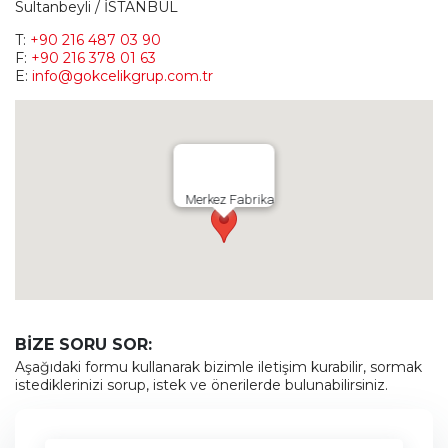
Sultanbeyli / İSTANBUL
T:
+90 216 487 03 90
F:
+90 216 378 01 63
E:
info@gokcelikgrup.com.tr
Merkez Fabrika
BİZE SORU SOR:
Aşağıdaki formu kullanarak bizimle iletişim kurabilir, sormak
istediklerinizi sorup, istek ve önerilerde bulunabilirsiniz.