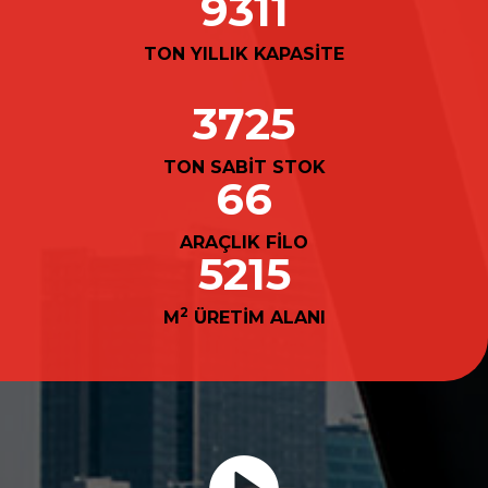
9870
TON YILLIK KAPASİTE
3948
TON SABİT STOK
70
ARAÇLIK FİLO
5527
2
M
ÜRETİM ALANI