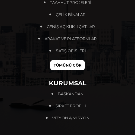
TAAHHÜT PROJELERİ
ÇELİK BİNALAR
GENİŞ AÇIKLIKLI ÇATILAR
ARAKAT VE PLATFORMLAR
SATIŞ OFİSLERİ
TÜMÜNÜ GÖR
KURUMSAL
BAŞKANDAN
ŞIRKET PROFILI
VIZYON & MISYON