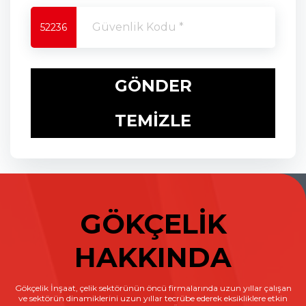
52236
GÖNDER
TEMİZLE
GÖKÇELİK
HAKKINDA
Gökçelik İnşaat, çelik sektörünün öncü firmalarında uzun yıllar çalışan
ve sektörün dinamiklerini uzun yıllar tecrübe ederek eksikliklere etkin