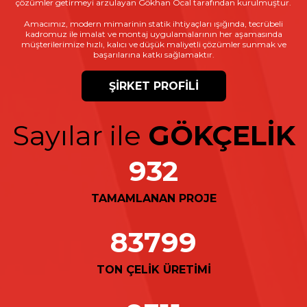
çözümler getirmeyi arzulayan Gökhan Öcal tarafından kurulmuştur.
Amacımız, modern mimarinin statik ihtiyaçları ışığında, tecrübeli
kadromuz ile imalat ve montaj uygulamalarının her aşamasında
müşterilerimize hızlı, kalıcı ve düşük maliyetli çözümler sunmak ve
başarılarına katkı sağlamaktır.
ŞİRKET PROFİLİ
Sayılar ile
GÖKÇELİK
988
TAMAMLANAN PROJE
88826
TON ÇELİK ÜRETİMİ