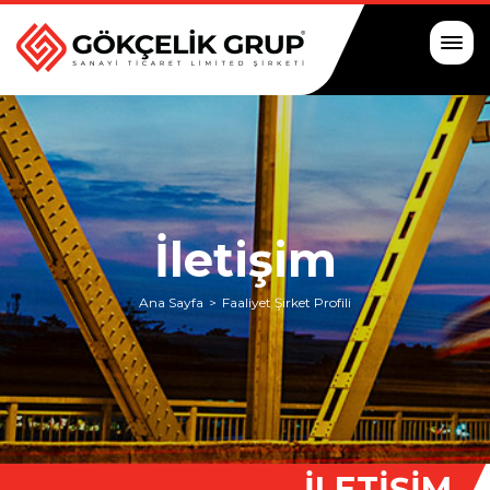
İletişim
Ana Sayfa
Faaliyet Şirket Profili
İLETIŞIM